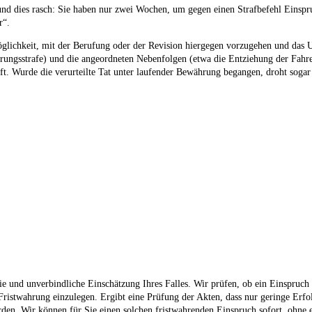
nd dies rasch: Sie haben nur zwei Wochen, um gegen einen Strafbefehl Einspru
r“.
ichkeit, mit der Berufung oder der Revision hiergegen vorzugehen und das Urtei
hrungsstrafe) und die angeordneten Nebenfolgen (etwa die Entziehung der Fahrer
raft. Wurde die verurteilte Tat unter laufender Bewährung begangen, droht soga
eie und unverbindliche Einschätzung Ihres Falles. Wir prüfen, ob ein Einspruch
 Fristwahrung einzulegen. Ergibt eine Prüfung der Akten, dass nur geringe Erfo
en. Wir können für Sie einen solchen fristwahrenden Einspruch sofort, ohne 