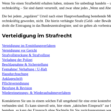
Wenn Sie einen Strafbefehl erhalten haben, müssen Sie unbedingt handeln – u
rechtskräftig – Sie sind damit verurteilt, und zwar ohne jedes „Wenn und Abe
Die bei jedem „regulären“ Urteil nach einer Hauptverhandlung bestehende Mögl
rechtskräftig geworden, nicht. Die hierin verhängte Strafe (Geld- oder Bewä
droht die Eintragung in das Bundeszentralregister, und sie gelten als vorbest
Verteidigung im Strafrecht
Verteidigung im Ermittlungsverfahren
Verteidigung vor Gericht
Strafvollstreckung & Strafvollzug
Vorladung der Polizei
Beschlagnahme & Sicherstellung
Festnahme/ Verhaftung / U-Haft
Hausdurchsuchung
Anklageschrift
Pflichtverteidigung
Berufung & Revision
Wiedereinsetzungs- & Wiederaufnahmeverfahren
Kontaktieren Sie uns in einem solchen Fall umgehend für eine erste kostenfr
verbunden sind. Es kann sinnvoll sein, hier einen „taktischen Einspruch“ zur
bestehen, so kann der Einspruch ohne Nachteile für Sie zurückgenommen werd