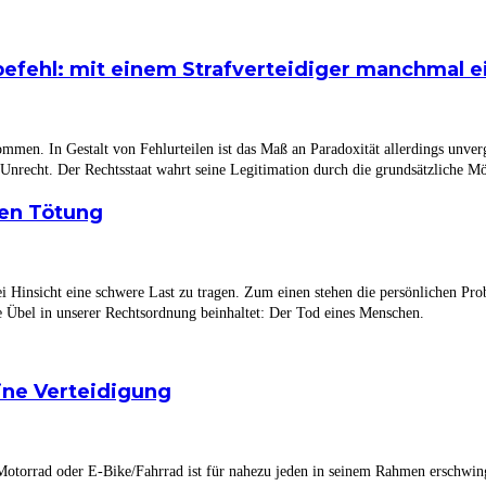
fehl: mit einem Strafverteidiger manchmal ei
nommen. In Gestalt von Fehlurteilen ist das Maß an Paradoxität allerdings unv
t Unrecht. Der Rechtsstaat wahrt seine Legitimation durch die grundsätzliche Mög
gen Tötung
lei Hinsicht eine schwere Last zu tragen. Zum einen stehen die persönlichen Pr
e Übel in unserer Rechtsordnung beinhaltet: Der Tod eines Menschen.
eine Verteidigung
Motorrad oder E-Bike/Fahrrad ist für nahezu jeden in seinem Rahmen erschwing